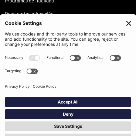
Programas de fidelidad
Descuentos educación
¿Necesitas ayuda?
support@beatsurfing.com
Base de conocimientos
Prensa / Artículos
Brandbook
BEATSURFING Blog
Aspectos legales
Política de privacidad