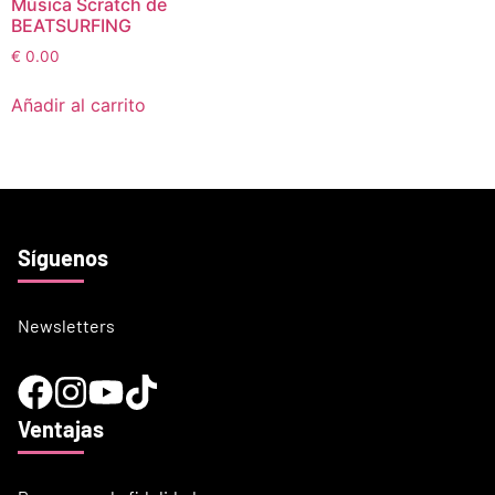
Música Scratch de
BEATSURFING
€
0.00
Añadir al carrito
Síguenos
Newsletters
Ventajas