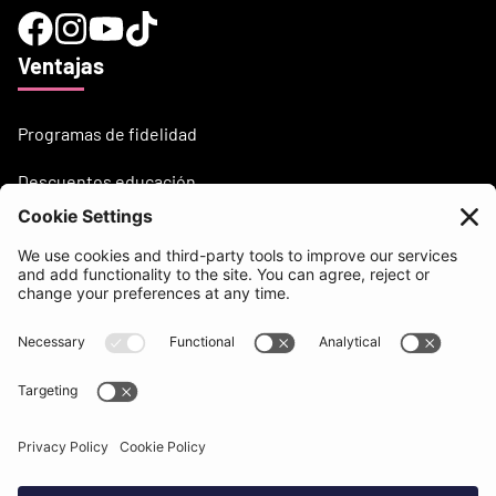
Ventajas
Programas de fidelidad
Descuentos educación
¿Necesitas ayuda?
support@beatsurfing.com
Base de conocimientos
Prensa / Artículos
Brandbook
BEATSURFING Blog