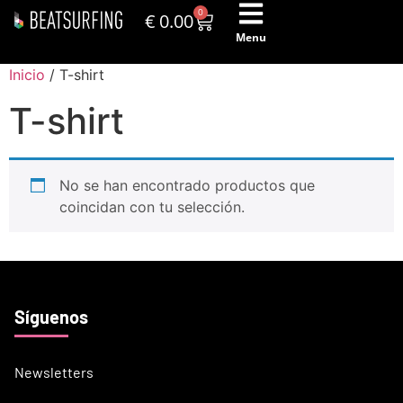
0
€
0.00
Menu
Inicio
/ T-shirt
T-shirt
No se han encontrado productos que
coincidan con tu selección.
Síguenos
Newsletters