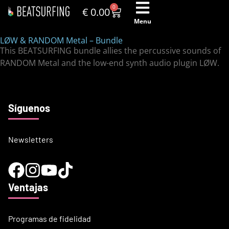
0
€
0.00
Menu
LØW & RANDOM Metal – Bundle
This BEATSURFING bundle allies the percussive sounds of
RANDOM Metal and the low-end synth audio plugin LØW.
Síguenos
Newsletters
Ventajas
Programas de fidelidad