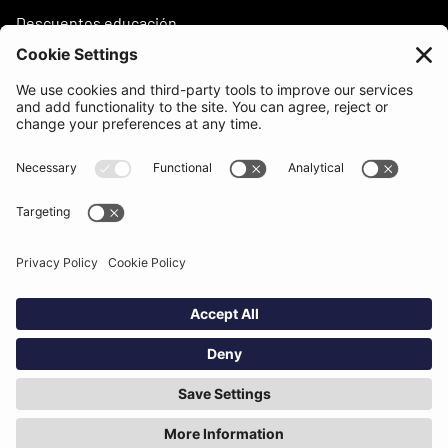
Descuentos educación
¿Necesitas ayuda?
support@beatsurfing.com
Base de conocimientos
Prensa / Artículos
Brandbook
BEATSURFING Blog
Aspectos legales
Política de privacidad
Condiciones de uso