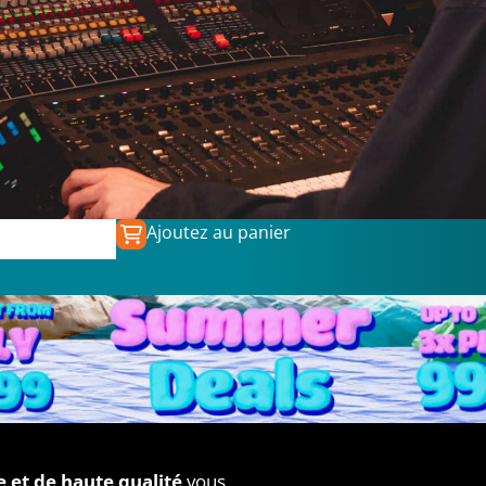
Ajoutez au panier
9.00
€
39.99
 et de haute qualité
vous