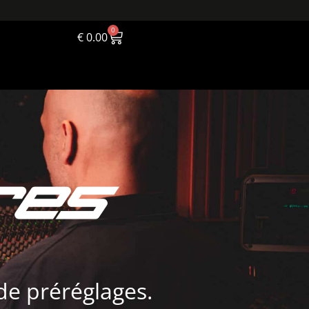
0
€
0.00
de préréglages.