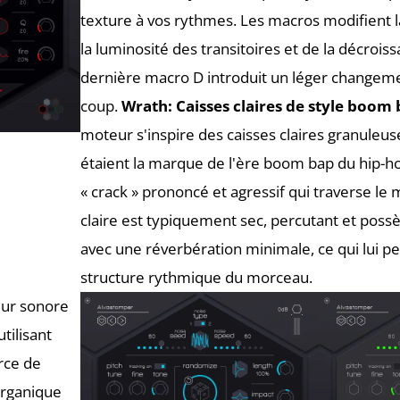
texture à vos rythmes. Les macros modifient la
la luminosité des transitoires et de la décroiss
dernière macro D introduit un léger changeme
coup.
Wrath:
Caisses claires de style boom 
moteur s'inspire des caisses claires granuleus
étaient la marque de l'ère boom bap du hip-h
« crack » prononcé et agressif qui traverse le m
claire est typiquement sec, percutant et poss
avec une réverbération minimale, ce qui lui p
structure rythmique du morceau.
eur sonore
utilisant
rce de
 organique