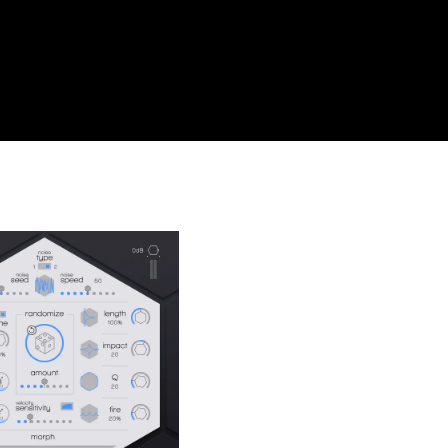
morceau. Le défilement sans fin des échantillons a en
suis vraiment surpris et j’adore l’interface simple.
vivement !!!
Daniel Myer