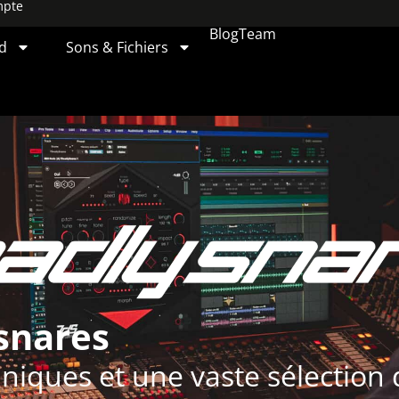
mpte
Blog
Team
d
Sons & Fichiers
snares
iques et une vaste sélection 