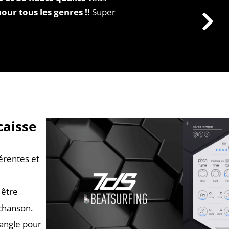
pour tous les genres !!
Super
caisse
érentes et
 être
chanson.
iangle pour