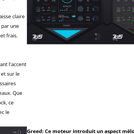
s
isse claire
l par une
t frais.
nt l'accent
et sur le
essaires
veaux. Que
ock, ce
ec le
Greed:
Ce moteur introduit un aspect mélo