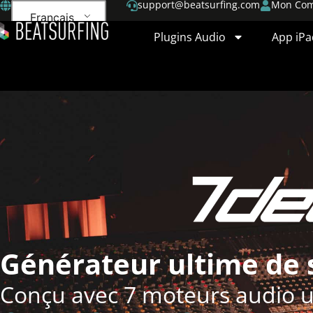
support@beatsurfing.com
Mon Co
Français
Plugins Audio
App iPa
Générateur ultime de 
Conçu avec 7 moteurs audio un