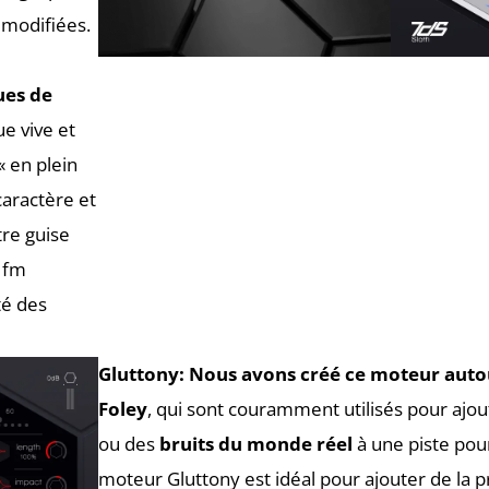
 modifiées.
ues de
ue vive et
« en plein
caractère et
tre guise
e fm
té des
Gluttony:
Nous avons créé ce moteur autou
Foley
, qui sont couramment utilisés pour ajo
ou des
bruits du monde réel
à une piste pour
moteur Gluttony est idéal pour ajouter de la p