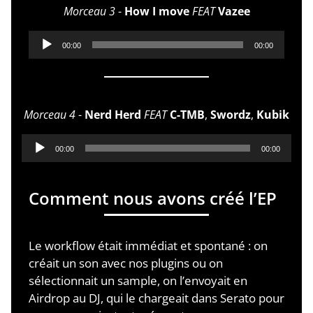
Morceau 3
-
How I move
FEAT
Vazee
Lecteur
00:00
00:00
audio
Morceau 4
-
Nerd Herd
FEAT
C-TMB
,
Swordz
,
Kubik
Lecteur
00:00
00:00
audio
Comment nous avons créé l’EP
Le workflow était immédiat et spontané : on
créait un son avec nos plugins ou on
sélectionnait un sample, on l’envoyait en
Airdrop au DJ, qui le chargeait dans Serato pour