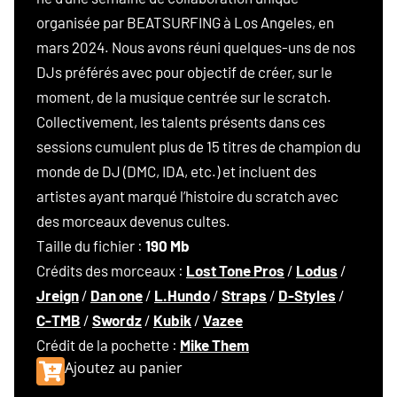
organisée par BEATSURFING à Los Angeles, en
mars 2024. Nous avons réuni quelques-uns de nos
DJs préférés avec pour objectif de créer, sur le
moment, de la musique centrée sur le scratch.
Collectivement, les talents présents dans ces
sessions cumulent plus de 15 titres de champion du
monde de DJ (DMC, IDA, etc.) et incluent des
artistes ayant marqué l’histoire du scratch avec
des morceaux devenus cultes.
Taille du fichier :
190 Mb
Crédits des morceaux :
Lost Tone Pros
/
Lodus
/
Jreign
/
Dan one
/
L.Hundo
/
Straps
/
D-Styles
/
C-TMB
/
Swordz
/
Kubik
/
Vazee
Crédit de la pochette :
Mike Them
Ajoutez au panier