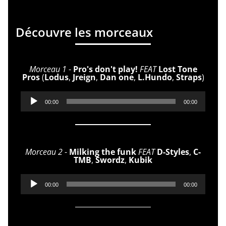
Découvre les morceaux
Morceau 1
-
Pro's don't play!
FEAT
Lost Tone
Pros
(
Lodus
,
Jreign
,
Dan one
,
L.Hundo
,
Straps
)
Lecteur
00:00
00:00
audio
Morceau 2
-
Milking the funk
FEAT
D-Styles
,
C-
TMB
,
Swordz
,
Kubik
Lecteur
00:00
00:00
audio