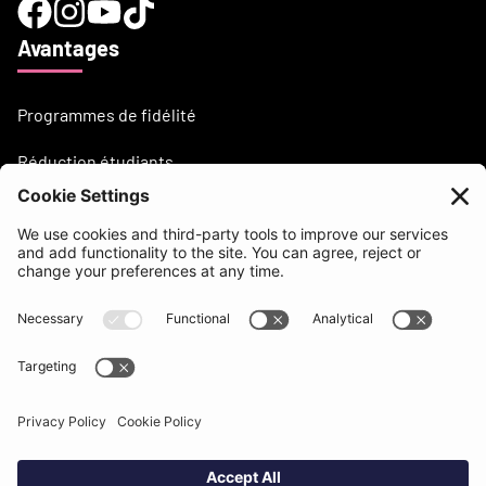
Avantages
Programmes de fidélité
Réduction étudiants
Besoin d'aide?
support@beatsurfing.com
Base de connaissance
Presse / Articles
Brandbook
BEATSURFING Blog