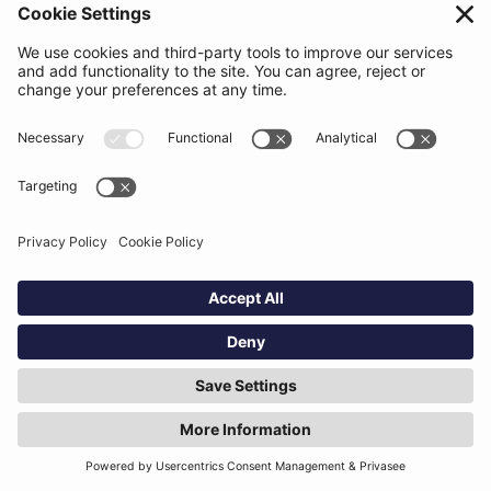
support@beatsurfing.com
Base de conocimientos
Prensa / Artículos
Brandbook
BEATSURFING Blog
Aspectos legales
Política de privacidad
Condiciones de uso