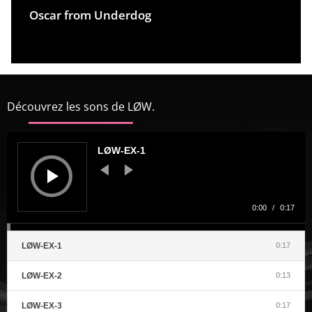
o
Oscar from Underdog
t
p
A
Découvrez les sons de LØW.
Lecteur
audio
LØW-EX-1
0:00
/
0:17
LØW-EX-1
0:17
LØW-EX-2
0:13
LØW-EX-3
0:17