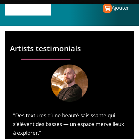
Ajouter
€
149.00
€
74.50
Artists testimonials
"Des textures d’une beauté saisissante qui
L
s’élèvent des basses — un espace merveilleux
c
à explorer."
o