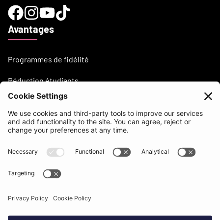
Avantages
Programmes de fidélité
Réduction étudiants
Besoin d'aide?
support@beatsurfing.com
Base de connaissance
Presse / Articles
Brandbook
BEATSURFING Blog