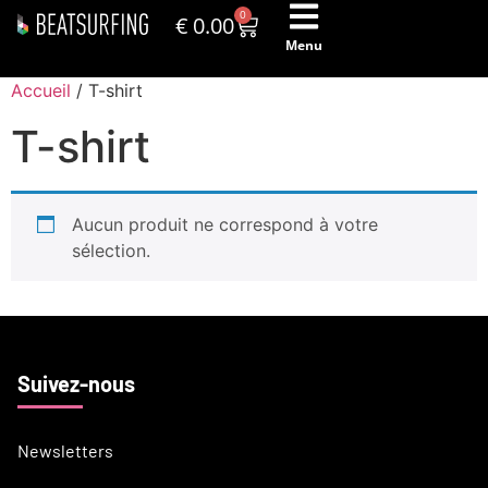
0
€
0.00
Menu
Accueil
/ T-shirt
T-shirt
Aucun produit ne correspond à votre
sélection.
Suivez-nous
Newsletters