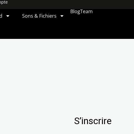
mpte
Blog
Team
d
Sons & Fichiers
S’inscrire