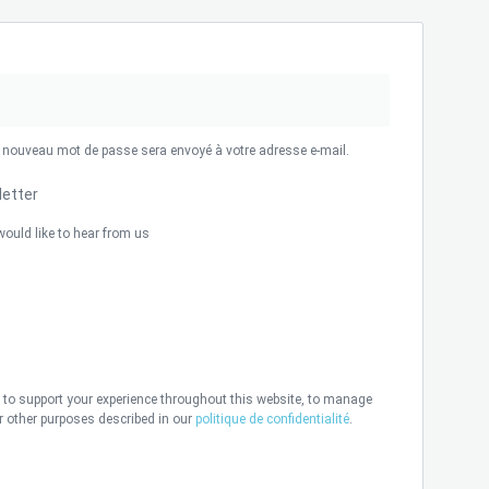
un nouveau mot de passe sera envoyé à votre adresse e-mail.
letter
would like to hear from us
d to support your experience throughout this website, to manage
r other purposes described in our
politique de confidentialité
.