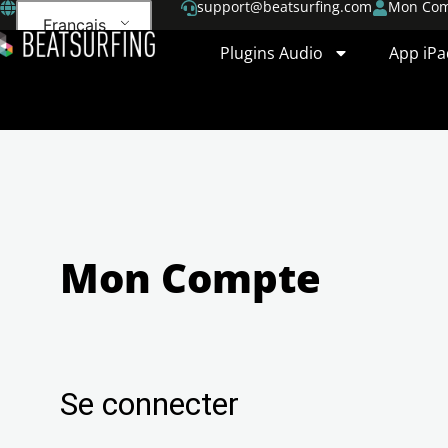
support@beatsurfing.com
Mon Co
Français
Plugins Audio
App iPa
Mon Compte
Se connecter