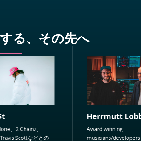
する、その先へ
$t
Herrmutt Lob
alone、2 Chainz、
Award winning
Travis Scottなどとの
musicians/developers