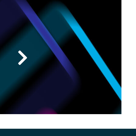
Random大好きです！今の
Erb N Dub