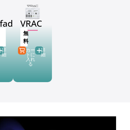
fader
VRAC
無
0
料
9
詳
カー
詳
細
トに
細
入れ
る