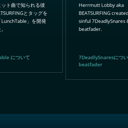
ヒット曲で知られる彼
Herrmutt Lobby aka
ATSURFINGとタッグを
BEATSURFING created
unchTable」を開発
sinful 7DeadlySnares 
た。
beatfader.
Table について
7DeadlySnaresにつ
beatfader