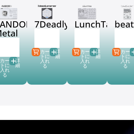
RANDOM
7DeadlySnares
LunchTable
beat
etal
€
79.00
€
99.00
€
79.0
€
39.99
€
39.99
€
39.9
€
149.00
€
39.99
カー
詳
カー
詳
カー
トに
細
トに
細
トに
カー
詳
入れ
入れ
入れ
トに
細
る
る
る
入れ
る