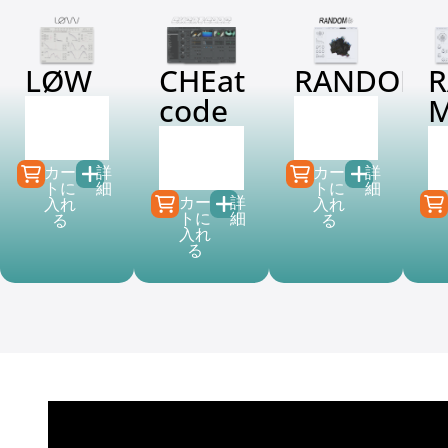
LØW
CHEat
RANDOM
code
M
€
149.00
€
129.00
€
74.50
€
39.99
€
139.00
€
39.99
カー
詳
カー
詳
トに
細
トに
細
カー
詳
入れ
入れ
トに
細
る
る
入れ
る