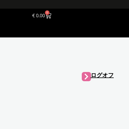
0
€
0.00
ログオフ