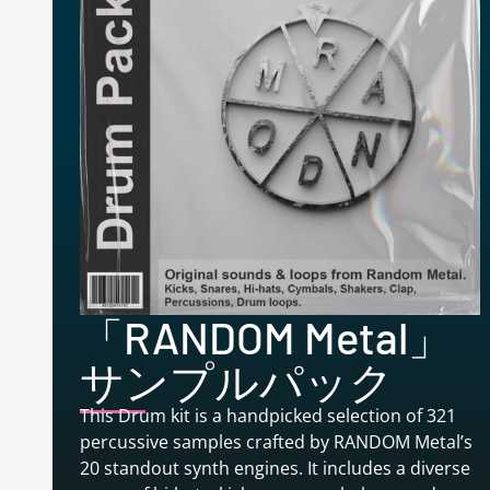
「RANDOM Metal」
サンプルパック
This Drum kit is a handpicked selection of 321
percussive samples crafted by RANDOM Metal’s
20 standout synth engines. It includes a diverse