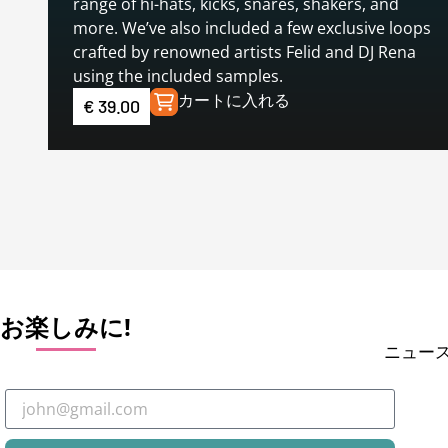
range of hi-hats, kicks, snares, shakers, and
more. We’ve also included a few exclusive loops
crafted by renowned artists Felid and DJ Rena
using the included samples.
カートに入れる
€
39.00
お楽しみに!
ニュー