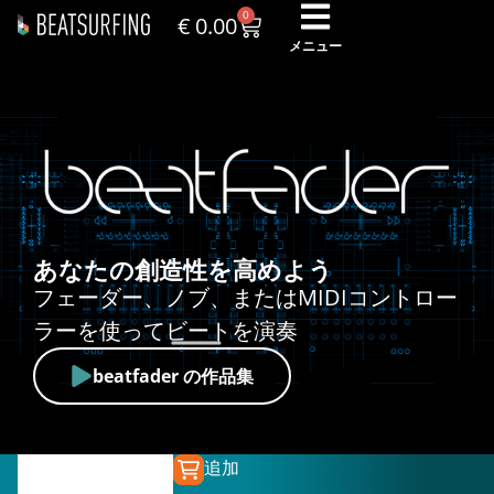
0
€
0.00
メニュー
あなたの創造性を高めよう
フェーダー、ノブ、またはMIDIコントロー
ラーを使ってビートを演奏
beatfader の作品集
追加
€
79.00
€
39.99