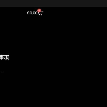
0
€
0.00
事項
シー